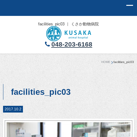
facilities_pic03 ｜ くさか動物病院
048-203-6168
HOME
facilities_pic03
facilities_pic03
2017.10.2