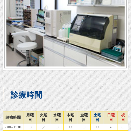
診療時間
月曜
火曜
水曜
木曜
金曜
土曜
日曜
祝
診療時間
日
日
日
日
日
日
日
日
9:00～12:00
〇
／
〇
〇
〇
〇
○
〇