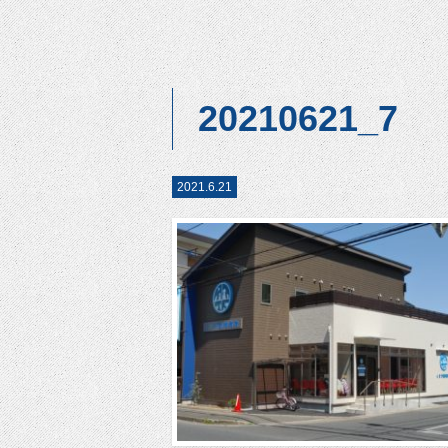
20210621_7
2021.6.21