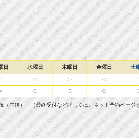
曜日
水曜日
木曜日
金曜日
土
／
〇
〇
〇
／
〇
〇
〇
祝（午後） （最終受付など詳しくは、ネット予約ページ