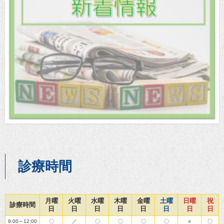
診療時間
月曜
火曜
水曜
木曜
金曜
土曜
日曜
祝
診療時間
日
日
日
日
日
日
日
日
9:00～12:00
〇
／
〇
〇
〇
〇
○
〇