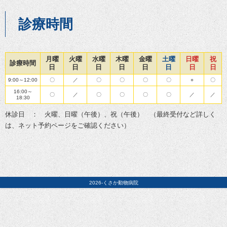
診療時間
月曜
火曜
水曜
木曜
金曜
土曜
日曜
祝
診療時間
日
日
日
日
日
日
日
日
9:00～12:00
〇
／
〇
〇
〇
〇
○
〇
16:00～
〇
／
〇
〇
〇
〇
／
／
18:30
休診日 ： 火曜、日曜（午後）、祝（午後） （最終受付など詳しく
は、ネット予約ページをご確認ください）
2026-くさか動物病院