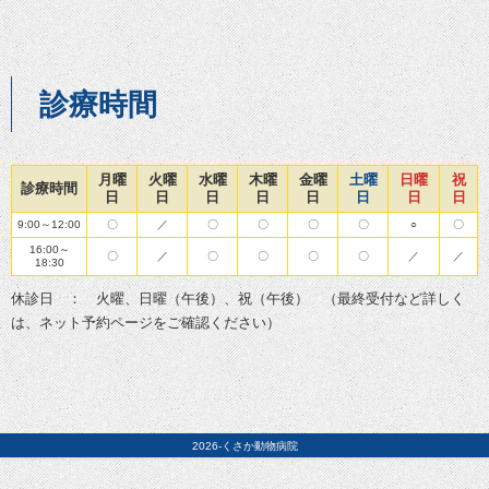
診療時間
月曜
火曜
水曜
木曜
金曜
土曜
日曜
祝
診療時間
日
日
日
日
日
日
日
日
9:00～12:00
〇
／
〇
〇
〇
〇
○
〇
16:00～
〇
／
〇
〇
〇
〇
／
／
18:30
休診日 ： 火曜、日曜（午後）、祝（午後） （最終受付など詳しく
は、ネット予約ページをご確認ください）
2026-くさか動物病院