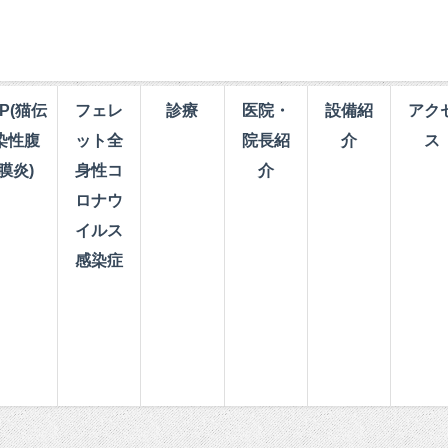
IP(猫伝
フェレ
診療
医院・
設備紹
アク
染性腹
ット全
院長紹
介
ス
膜炎)
身性コ
介
ロナウ
イルス
感染症