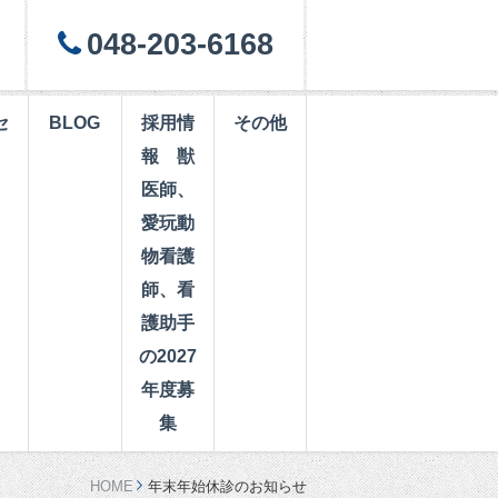
048-203-6168
セ
BLOG
採用情
その他
報 獣
医師、
愛玩動
物看護
師、看
護助手
の2027
年度募
集
HOME
年末年始休診のお知らせ