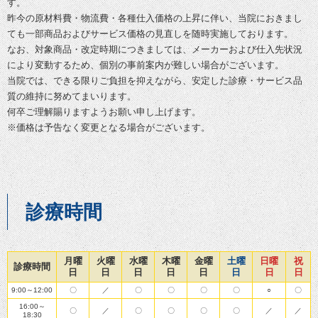
す。
昨今の原材料費・物流費・各種仕入価格の上昇に伴い、当院におきまし
ても一部商品およびサービス価格の見直しを随時実施しております。
なお、対象商品・改定時期につきましては、メーカーおよび仕入先状況
により変動するため、個別の事前案内が難しい場合がございます。
当院では、できる限りご負担を抑えながら、安定した診療・サービス品
質の維持に努めてまいります。
何卒ご理解賜りますようお願い申し上げます。
※価格は予告なく変更となる場合がございます。
診療時間
月曜
火曜
水曜
木曜
金曜
土曜
日曜
祝
診療時間
日
日
日
日
日
日
日
日
9:00～12:00
〇
／
〇
〇
〇
〇
○
〇
16:00～
〇
／
〇
〇
〇
〇
／
／
18:30