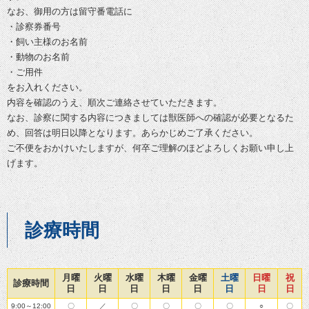
なお、御用の方は留守番電話に
・診察券番号
・飼い主様のお名前
・動物のお名前
・ご用件
をお入れください。
内容を確認のうえ、順次ご連絡させていただきます。
なお、診察に関する内容につきましては獣医師への確認が必要となるた
め、回答は明日以降となります。あらかじめご了承ください。
ご不便をおかけいたしますが、何卒ご理解のほどよろしくお願い申し上
げます。
診療時間
月曜
火曜
水曜
木曜
金曜
土曜
日曜
祝
診療時間
日
日
日
日
日
日
日
日
9:00～12:00
〇
／
〇
〇
〇
〇
○
〇